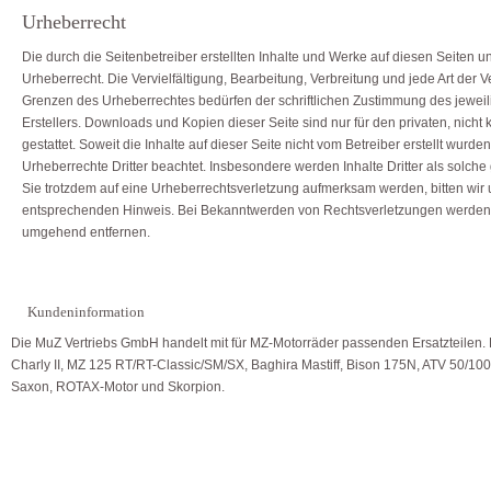
Urheberrecht
Die durch die Seitenbetreiber erstellten Inhalte und Werke auf diesen Seiten 
Urheberrecht. Die Vervielfältigung, Bearbeitung, Verbreitung und jede Art der
Grenzen des Urheberrechtes bedürfen der schriftlichen Zustimmung des jeweil
Erstellers. Downloads und Kopien dieser Seite sind nur für den privaten, nich
gestattet. Soweit die Inhalte auf dieser Seite nicht vom Betreiber erstellt wurde
Urheberrechte Dritter beachtet. Insbesondere werden Inhalte Dritter als solche
Sie trotzdem auf eine Urheberrechtsverletzung aufmerksam werden, bitten wir
entsprechenden Hinweis. Bei Bekanntwerden von Rechtsverletzungen werden w
umgehend entfernen.
Kundeninformation
Die MuZ Vertriebs GmbH handelt mit für MZ-Motorräder passenden Ersatzteilen.
Charly II, MZ 125 RT/RT-Classic/SM/SX, Baghira Mastiff, Bison 175N, ATV 50/10
Saxon, ROTAX-Motor und Skorpion.
MuZ Vertriebs GmbH . Telefon: 03772 / 440990 . Fax: 03772 / 4409915